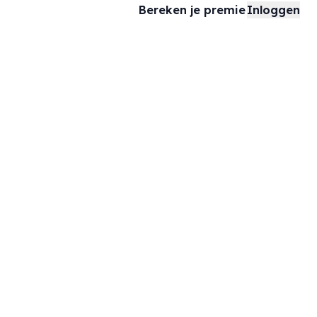
Bereken je premie
Inloggen
In samenwerking met
 jouw onderneming, zodat jij je kunt richten op groei